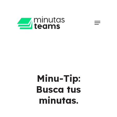
Skip
to
main
Clos
Menu
content
Men
Minu-Tip:
Busca tus
minutas.